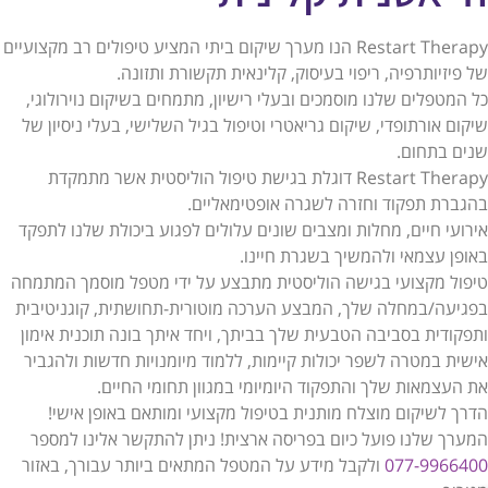
Restart Therapy הנו מערך שיקום ביתי המציע טיפולים רב מקצועיים
של פיזיותרפיה, ריפוי בעיסוק, קלינאית תקשורת ותזונה.
כל המטפלים שלנו מוסמכים ובעלי רישיון, מתמחים בשיקום נוירולוגי,
שיקום אורתופדי, שיקום גריאטרי וטיפול בגיל השלישי, בעלי ניסיון של
שנים בתחום.
Restart Therapy דוגלת בגישת טיפול הוליסטית אשר מתמקדת
בהגברת תפקוד וחזרה לשגרה אופטימאליים.
אירועי חיים, מחלות ומצבים שונים עלולים לפגוע ביכולת שלנו לתפקד
באופן עצמאי ולהמשיך בשגרת חיינו.
טיפול מקצועי בגישה הוליסטית מתבצע על ידי מטפל מוסמך המתמחה
בפגיעה/במחלה שלך, המבצע הערכה מוטורית-תחושתית, קוגניטיבית
ותפקודית בסביבה הטבעית שלך בביתך, ויחד איתך בונה תוכנית אימון
אישית במטרה לשפר יכולות קיימות, ללמוד מיומנויות חדשות ולהגביר
את העצמאות שלך והתפקוד היומיומי במגוון תחומי החיים.
הדרך לשיקום מוצלח מותנית בטיפול מקצועי ומותאם באופן אישי!
המערך שלנו פועל כיום בפריסה ארצית! ניתן להתקשר אלינו למספר
077-9966400
ולקבל מידע על המטפל המתאים ביותר עבורך, באזור