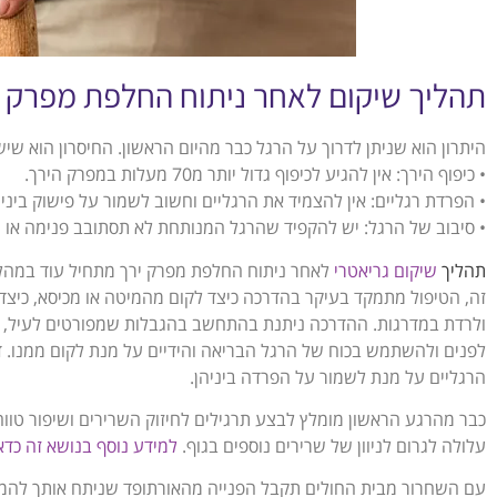
תהליך שיקום לאחר ניתוח החלפת מפרק י
היתרון הוא שניתן לדרוך על הרגל כבר מהיום הראשון. החיסרון הוא שישנם מספר תנו
• כיפוף הירך: אין להגיע לכיפוף גדול יותר מ70 מעלות במפרק הירך.
• הפרדת רגליים: אין להצמיד את הרגליים וחשוב לשמור על פישוק ביניה
• סיבוב של הרגל: יש להקפיד שהרגל המנותחת לא תסתובב פנימה או הח
תהליך
שיקום גר
יאטרי
לאחר ניתוח החלפת מפרק ירך מתחיל עוד במהלך
זה, הטיפול מתמקד בעיקר בהדרכה כיצד לקום מהמיטה או מכיסא, כיצד 
ולרדת במדרגות. ההדרכה ניתנת בהתחשב בהגבלות שמפורטים לעיל, לד
לפנים ולהשתמש בכוח של הרגל הבריאה והידיים על מנת לקום ממנו. דוג
הרגליים על מנת לשמור על הפרדה ביניהן.
כבר מהרגע הראשון מומלץ לבצע תרגילים לחיזוק השרירים ושיפור טוו
עלולה לגרום לניוון של שרירים נוספים בגוף.
למידע נוסף בנושא זה כדא
עם השחרור מבית החולים תקבל הפנייה מהאורתופד שניתח אותך לה