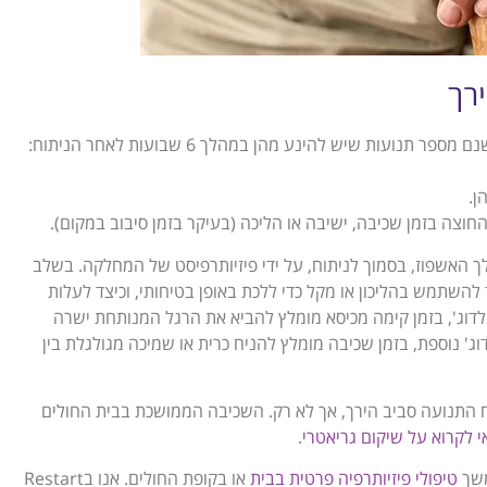
רך
עות שיש להינע מהן במהלך 6 שבועות לאחר הניתוח:
ן.
וצה בזמן שכיבה, ישיבה או הליכה (בעיקר בזמן סיבוב במקום).
 האשפוז, בסמוך לניתוח, על ידי פיזיותרפיסט של המחלקה. בשלב
להשתמש בהליכון או מקל כדי ללכת באופן בטיחותי, וכיצד לעלות
וג', בזמן קימה מכיסא מומלץ להביא את הרגל המנותחת ישרה
' נוספת, בזמן שכיבה מומלץ להניח כרית או שמיכה מגולגלת בין
ח התנועה סביב הירך, אך לא רק. השכיבה הממושכת בבית החולים
י לקרוא על שיקום גריאטרי
.
משך
טיפולי פיזיותרפיה פרטית בבית
או בקופת החולים. אנו בRestart