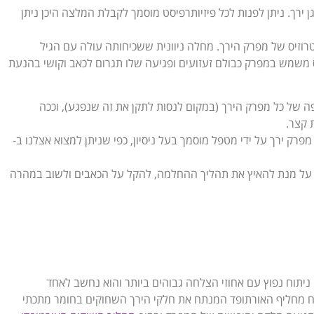
ירך. ניתן לפנות לכל פיזיותרפיסט מוסמך לקבלת המלצה היכן ניתן
רוזיס של מפרק הירך. מחלה ניוונית ששכיחותה עולה עם הגיל
משמש במפרק כבולם זעזועים ופגיעה שלו תגרום לכאב וקושי בהנעת
של כל מפרק הירך (במקום לנסות לתקן את זה שנפגע), וככה
 קצר.
רק ירך על ידי מטפל מוסמך בעל ניסיון, כפי שניתן למצוא אצלנו ב-
ח על מנת להאיץ את תהליך ההחלמה, להקל על הכאבים ולשוב במהרה
לפת מפרק ירך או באנגלית Total Hip Replacement , זהו ניתוח נפוץ עם אחוזי הצלחה גבוהים ביותר והוא נחשב לאחד
וח מחליף האורתופד המנתח את חלקי הירך השחוקים בחומר מתכתי