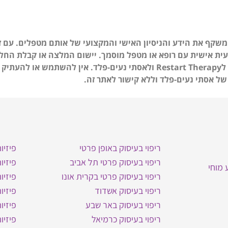
 התוכן באתר נכתב על ידי מטפלים מטעם Restart Therapy ומשקף את הידע והניסיון האישי והמקצועי של
צועית אישית עם רופא או מטפל מוסמך. יישום המלצה או קבלת הח
הם על אחריות הקורא בלבד. כל הזכויות על תוכן האתר שמורות לRestart Therapy ולאסתי נ
של אסתי נעים-פלד וללא קישור לאתר זה.
ריפוי בעיסוק באופן פרטי
פיזיו
ריפוי בעיסוק פרטי תל אביב
פיזיו
 מוחי
ריפוי בעיסוק פרטי בקרית אונו
פיזיו
ריפוי בעיסוק אשדוד
פיזיו
ריפוי בעיסוק באר שבע
פיזיו
ריפוי בעיסוק כרמיאל
פיזיו