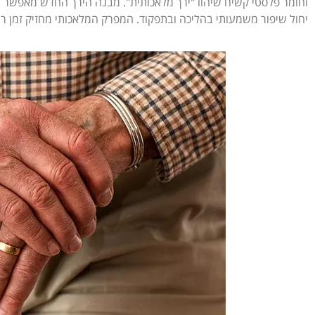
וחומר פלסטי קשיח שיהוו "ירך מלאכותית". מבנה הירך החדש מאפשר
יחול שיפור משמעותי בהליכה ובתפקוד. המפרק המלאכותי מחזיק זמן רב של כ15-20