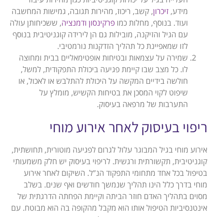
מידע,
זיכרון
, קשב, ריכוז, מהירות תגובה, גמישות המחשבה
ועוד. בנוסף, מחלות כמו
פרקינסון
ודמנציה
, ששכיחותן עולה
עם הגיל והזיקנה, מובילות גם הן לירידה קוגניטיבית בנוסף
לזו שמאפיינת כל תהליך הזדקנות נורמטיבי.
שמירה על עצמאות ובטיחות אופטימאליים בבית ומחוצה
לו. כל מצב שבו קיימת פגיעה ביכולת התפקודית, למשל,
חולשה בידיים המקשה על היכולת להתלבש או לאכול, או
שיפוט לקוי המסכן את בטיחות הקשיש, מומלץ על
התערבות של מרפאה בעיסוק.
ריפוי בעיסוק לאחר אירוע מוחי
אירוע מוחי בגיל המבוגר עלול לגרום לפגיעה מוטורית, תחושתית,
קוגניטיבית, תקשורתית ורגשית. לריפוי בעיסוק יש חלק משמעותי
בטיפול בכל אחד מתחומי התפקוד הנ”ל. השיקום לאחר אירוע
מוחי בדרך כלל הינו תהליך שנמשך חודשים ואף שנים. בשלב
מסוים בתהליך האדם חוזר הביתה וקיימת הפחתה הדרגתית של
אינטנסיביות הטיפול אותו הוא מקבל מהקופה בה הוא מבוטח. עם