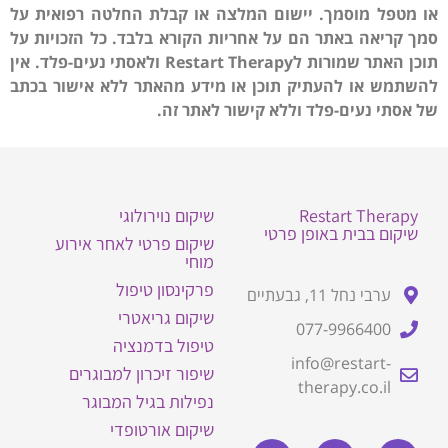
או מטפל מוסמך. יישום המלצה או קבלת החלטה רפואית על
סמך קריאה באתר הם על אחריות הקורא בלבד. כל הזכויות על
תוכן האתר שמורות לRestart Therapy ולאסתי נעים-פלד. אין
להשתמש או להעתיק תוכן או מידע מהאתר ללא אישור בכתב
של אסתי נעים-פלד וללא קישור לאתר זה.
Restart Therapy
שיקום נוירולוגי
שיקום בבית באופן פרטי
שיקום פרטי לאחר אירוע
מוחי
פרקינסון טיפול
ערבי נחל 11, גבעתיים
שיקום גריאטרי
077-9966400
טיפול בדמנציה
info@restart-
שיפור זיכרון למבוגרים
therapy.co.il
נפילות בגיל המבוגר
שיקום אורטופדי