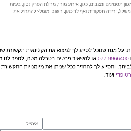
וון תסמינים ומצבים, כגון, אירוע מוחי, מחלת הפרקינסון, בעיות
במשקל, ירידה תפקודית ואף לדיכאון. חשוב ומומלץ להתחיל את
 ברמת גן תוך 24 שעות אצלך בבית. על מנת שנוכל לסייע לך למצוא את הקלינאית
077-9966400
או להשאיר פרטים בטבלה מטה, לספר לנו מ
תך, ותסייע לך להחזיר ככל שניתן את מיומנויות התקשורת שנ
רטופדי
ועוד.