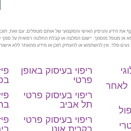
 באתר נכתב על ידי מטפלים מטעם Restart Therapy ומשקף את הידע והניסיון האישי והמקצועי של אותם מטפ
רופא או מטפל מוסמך. יישום המלצה או קבלת החלטה רפואית על סמך
כויות על תוכן האתר שמורות לRestart Therapy ולאסתי נעים-פלד. אין להשתמש או להעתיק תוכן או מידע
גי
ריפוי בעיסוק באופן
פיז
פרטי
בפ
 לאחר
ריפוי בעיסוק פרטי
פיז
תל אביב
בר
פול
ריפוי בעיסוק פרטי
פיז
רי
בקרית אונו
ביר