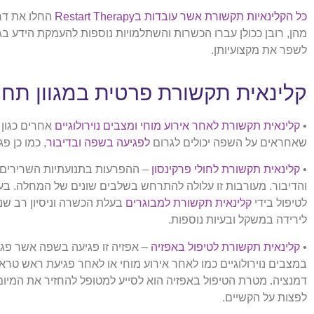
כל הקלינאיות תקשורת אשר עובדות בRestart Therapy
החלו את דרכ
מהן, רובן ככולן עברו הכשרות והשתלמויות נוספות להעמקת הידע בגי
לשפר את מקצועיותן.
קלינאית תקשורת פרטית במגוון תחו
•
קלינאית תקשורת לאחר אירוע מוחי
ומצבים נוירולוגיים
אחרים כגון
שאחראים על השפה יכולים לגרום
לפגיעה בשפה ובדיבור
, כמו כן פ
•
קלינאית תקשורת לחולי פרקינסון
– ההפרעות בתנועתיות השרירים 
והדיבור. מעורבות זו עלולה להתרחש בשלבים שונים של המחלה. בעיות
לטיפול בידי
קלינאית תקשורת למבוגרים
בעלת הכשרה וניסיון רב שני
לירידה במשקל ובעיות נוספות.
•
קלינאית תקשורת לטיפול באפזיה
– אפזיה זו פגיעה בשפה אשר פג
במצבים נוירולוגיים כמו לאחר אירוע מוחי או לאחר פגיעת ראש טרא
דמנציה. מטרת הטיפול באפזיה הוא לסייע למטופל להחזיר את המיומ
לפצות על הקשיים.