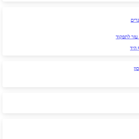
גרים
עזר לתפקוד
 היד
ון