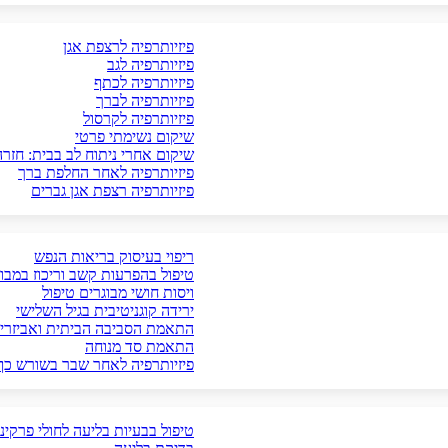
פיזיותרפיה לרצפת אגן
פיזיותרפיה לגב
פיזיותרפיה לכתף
פיזיותרפיה לברך
פיזיותרפיה לקרסול
שיקום נשימתי פרטי
שיקום אחרי ניתוח לב בבית: חזר
פיזיותרפיה לאחר החלפת ברך
פיזיותרפיה רצפת אגן גברים
ריפוי בעיסוק בריאות הנפש
טיפול בהפרעות קשב וריכוז במבו
ויסות חושי מבוגרים טיפול
ירידה קוגניטיבית בגיל השלישי
התאמת הסביבה הביתית ואביזרי 
התאמת סד מנוחה
פיזיותרפיה לאחר שבר בשורש כף
טיפול בבעיות בליעה לחולי פרקינס