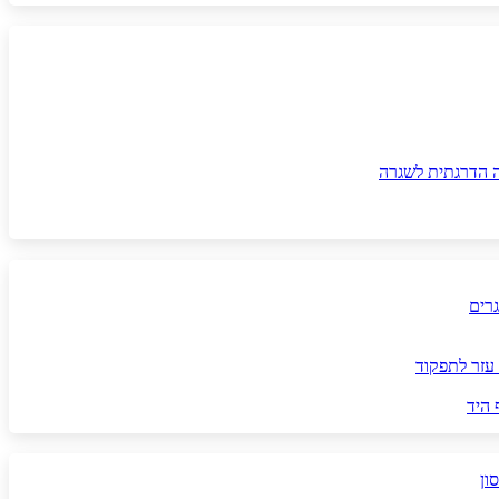
ה הדרגתית לשגרה
גרים
עזר לתפקוד
 היד
ון