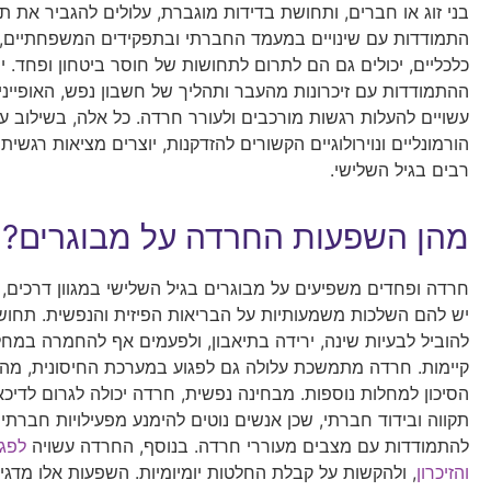
בני זוג או חברים, ותחושת בדידות מוגברת, עלולים להגביר את 
התמודדות עם שינויים במעמד החברתי ובתפקידים המשפחתיים,
כלכליים, יכולים גם הם לתרום לתחושות של חוסר ביטחון ופחד. י
ההתמודדות עם זיכרונות מהעבר ותהליך של חשבון נפש, האופייניים
עשויים להעלות רגשות מורכבים ולעורר חרדה. כל אלה, בשילוב עם
הורמונליים ונוירולוגיים הקשורים להזדקנות, יוצרים מציאות רגשי
רבים בגיל השלישי.
מהן השפעות החרדה על מבוגרים?
חרדה ופחדים משפיעים על מבוגרים בגיל השלישי במגוון דרכים, 
יש להם השלכות משמעותיות על הבריאות הפיזית והנפשית. תחושות
להוביל לבעיות שינה, ירידה בתיאבון, ולפעמים אף להחמרה במחלו
קיימות. חרדה מתמשכת עלולה גם לפגוע במערכת החיסונית, מה
הסיכון למחלות נוספות. מבחינה נפשית, חרדה יכולה לגרום לדיכא
תקווה ובידוד חברתי, שכן אנשים נוטים להימנע מפעילויות חברת
להתמודדות עם מצבים מעוררי חרדה. בנוסף, החרדה עשויה
לפגו
והזיכרון
, ולהקשות על קבלת החלטות יומיומיות. השפעות אלו מדגי