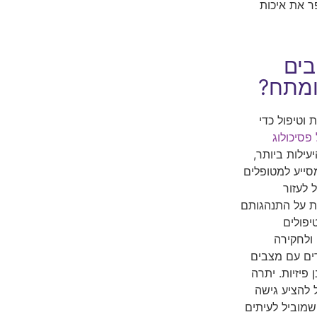
ר את איכות
בים
ומתח?
 וטיפול כדי
פסיכולוג
 השיטות היעילות ביותר,
מסייע למטופלים
 לעזור
ות על התנהגותם
יפולים
 ולחקירה
דים עם מצבים
פיזיות. יתרה
 להציע גישה
שמוביל לעיתים