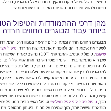
החשיבות של טיפול מוקדם ומקיף בחרדה אצל מבוגרים, כדי לשפ
חייהם ולמנוע הידרדרות נוספת במצבם הבריאותי והנפשי.
מהן דרכי ההתמודדות והטיפול הטו
ביותר עבור מבוגרים החווים חרדה 
מבוגרים החווים חרדה ומתח יכולים להיעזר במגוון דרכי התמודדות
לשפר את איכות חייהם ולהפחית את תחושות החרדה.
טיפול אצל 
שיקומי
, טיפול קוגניטיבי-התנהגותי (CBT) נחשב לאחת
שכן הוא מתמקד בזיהוי ושינוי דפוסי חשיבה והתנהגות שליליים, ו
לפתח דפוסים חדשים ובריאים יותר. בנוסף, טיפול פסיכודינמי יכול
למבוגרים להבין את הדינמיקות הפנימיות שלהם וכיצד הן משפיע
ותחושותיהם בהווה. עבור מי שמתקשה לבטא את עצמו במילים, ט
באומנויות כמו ציור, מוזיקה ודרמה יכולים לשמש ככלי לביטוי רגשי
פנימית. ליווי רוחני מציע תמיכה רגשית ורוחנית לאנשים המתמוד
קשים, ומסייע להם להתמודד עם סוגיות רגשיות ומחשבתיות שאינן 
מכך,
טיפול פסיכולוגי לגיל השלישי
וטיפול רגשי בבית המטופל יכול
מותאמת אישית יותר, תוך שמירה על נוחות וביטחון המטופל, מה 