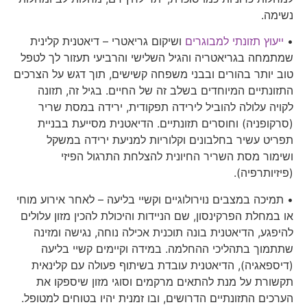
נשימה.
•
ייעוץ תזונתי למבוגרים
ושיקום גריאטרי – דיאטנית קלינית
שמתמחה בגריאטריה והגיל השלישי והרביעי תעזור לך לטפל
טוב יותר בהורים ובבני משפחה קשישים, תוך דגש על הצרכים
התזונתיים המיוחדים בשלב זה של החיים. בגיל זה, תזונה
לקויה עלולה להוביל לירידה תפקודית, ירידה במסת שריר
(סרקופניה) וחוסרים תזונתיים. הדיאטנית מסייעת בבניית
תפריט עשיר בחלבונים וקלוריות למניעת ירידה במשקל
ושימור מסת השריר החיונית להצלחת התרגול הפיזי
(פיזיותרפיה).
• תמיכה במצבים נוירולוגיים וקשיי בליעה – לאחר אירוע מוחי
או במחלת הפרקינסון, שם הניידות והיכולת להכין מזון עלולים
להיפגע, הדיאטנית בונה תוכנית אכילה נוחה, נגישה ומזינה
שתתמוך בתהליכי ההחלמה. במידה וקיימים קשיי בליעה
(דיספאגיה), הדיאטנית עובדת בשיתוף פעולה עם קלינאית
תקשורת על מנת להתאים מרקמים וסוגי מזון שיספקו את
הערכים התזונתיים הדרושים, ובו זמנית יהיו בטוחים למטופל.