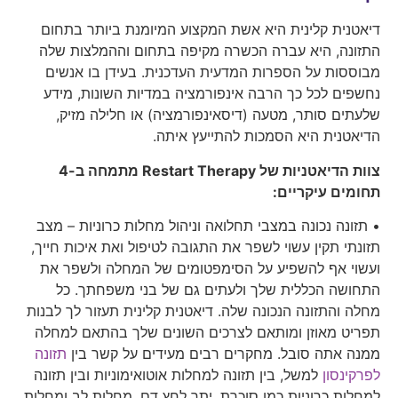
דיאטנית קלינית היא אשת המקצוע המיומנת ביותר בתחום
התזונה, היא עברה הכשרה מקיפה בתחום וההמלצות שלה
מבוססות על הספרות המדעית העדכנית. בעידן בו אנשים
נחשפים לכל כך הרבה אינפורמציה במדיות השונות, מידע
שלעתים סותר, מטעה (דיסאינפורמציה) או חלילה מזיק,
הדיאטנית היא הסמכות להתייעץ איתה.
צוות הדיאטניות של Restart Therapy מתמחה ב-4
תחומים עיקריים:
• תזונה נכונה במצבי תחלואה וניהול מחלות כרוניות – מצב
תזונתי תקין עשוי לשפר את התגובה לטיפול ואת איכות חייך,
ועשוי אף להשפיע על הסימפטומים של המחלה ולשפר את
התחושה הכללית שלך ולעתים גם של בני משפחתך. כל
מחלה והתזונה הנכונה שלה. דיאטנית קלינית תעזור לך לבנות
תפריט מאוזן ומותאם לצרכים השונים שלך בהתאם למחלה
ממנה אתה סובל. מחקרים רבים מעידים על קשר בין
תזונה
לפרקינסון
למשל, בין תזונה למחלות אוטואימוניות ובין תזונה
למחלות כרוניות כמו סוכרת, יתר לחץ דם, מחלות לב ומחלות