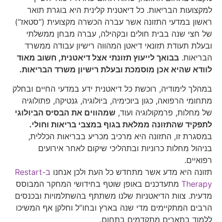
למקצועות הבריאות. כל דיאטנית קלינית היא בוגרת תואר
ראשון במדעי התזונה אשר עברה הכשרה מקצועית (“סטאז”)
של חצי שנה בבית חולים ובקהילה, עברה מבחן ממשלתי
ובעלת תעודת תזונאי דיאטן המהווה רישיון עבודה ממשרד
הבריאות.
בבואך לייעוץ תזונתי אצל דיאטנית, חשוב מאוד
לוודא שהיא אכן מוסמכת ובעלת רישיון משרד הבריאות.
במהלך לימודיה, רוכשת כל דיאטנית ידע במדעי החיים ובחלק
מתחומי הרפואה, כגון ביוכימיה, ביולוגיה, גנטיקה, פתולוגיה
של מחלות, פרמקולוגיה ועוד,
שמהווים את הבסיס הביולוגי
לתפקיד שהתזונה ממלאת בגוף במצבי בריאות וחולי.
במסגרת זו, התזונה היא מרכיב מכריע בבריאות הכללית,
בניהול מחלות כרוניות ובתהליכי שיקום לאחר אירועים
רפואיים.
תזונה היא מדע אשר מתחדש כל העת ולכן אנחנו
ב-Restart
Therapy
מתעדכנים באופן שוטף בחידושי המחקר המבוסס
מדעית. צוות הדיאטניות שלנו משתתף בהשתלמויות ובכנסים
הרבים המתקיימים מדי שנה בארץ ובחו”ל וחלקן אף המשיכו
ללמוד בתארים מתקדמים בתחום.