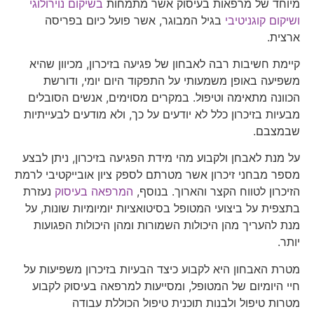
מיוחד של מרפאות בעיסוק אשר מתמחות
בשיקום נוירולוגי
ושיקום קוגניטיבי
בגיל המבוגר, אשר פועל כיום בפריסה
ארצית.
קיימת חשיבות רבה לאבחון של פגיעה בזיכרון, מכיוון שהיא
משפיעה באופן משמעותי על התפקוד היום יומי, ודורשת
הכוונה מתאימה וטיפול. במקרים מסוימים, אנשים הסובלים
מבעיות בזיכרון כלל לא יודעים על כך, ולא מודעים לבעייתיות
שבמצבם.
על מנת לאבחן ולקבוע מהי מידת הפגיעה בזיכרון, ניתן לבצע
מספר מבחני זיכרון אשר מטרתם לספק ציון אובייקטיבי לרמת
הזיכרון לטווח הקצר והארוך. בנוסף,
המרפאה בעיסוק
נעזרת
בתצפית על ביצועי המטופל בסיטואציות יומיומיות שונות, על
מנת להעריך מהן היכולות השמורות ומהן היכולות הפגועות
יותר.
מטרת האבחון היא לקבוע כיצד הבעיות בזיכרון משפיעות על
חיי היומיום של המטופל, ומסייעות למרפאה בעיסוק לקבוע
מטרות טיפול ולבנות תוכנית טיפול הכוללת עבודה