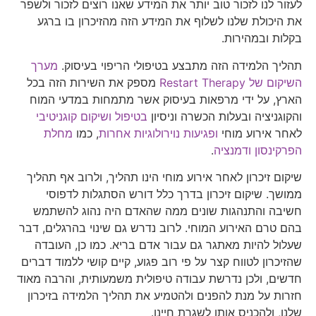
לעזור לנו לזכור טוב יותר את המידע שאנו רוצים לזכור ולשפר
את היכולת שלנו לשלוף את המידע הזה מהזיכרון בו ברגע
בקלות ובמהירות.
תהליך הלמידה הזה מתבצע בטיפולי הריפוי בעיסוק.
מערך
השיקום של Restart Therapy
מספק את השירות הזה בכל
הארץ, על ידי מרפאות בעיסוק אשר מתמחות במדעי המוח
והקוגניציה ובעלות הכשרה וניסיון
בטיפול ושיקום קוגניטיבי
לאחר אירוע מוחי
ופגיעות נוירולוגיות אחרות
, כמו
מחלת
הפרקינסון
ודמנציה
.
שיקום זיכרון לאחר אירוע מוחי הינו תהליך, ולרוב אף תהליך
ממושך. שיקום זיכרון בדרך כלל דורש הסתגלות לדפוסי
חשיבה והתנהגות שונים ממה שהאדם היה נהוג להשתמש
בהם טרם האירוע המוחי. לרוב נדרש גם שינוי בהרגלים, דבר
שעלול להיות מאתגר גם עבור אדם בריא. כמו כן, העובדה
שהזיכרון לטווח קצר על פי רוב פגוע, קיים קושי ללמוד דברים
חדשים, ולכן נדרשת עבודה טיפולית משמעותית, והרבה מאוד
חזרות על מנת להפנים ולהטמיע את תהליך הלמידה בזיכרון
שלנו, ולהכניס אותו לשגרת חיינו.